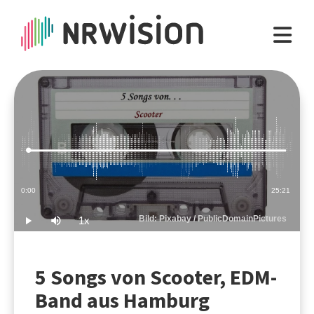
Loaded
:
0.66%
Current
0:00
Duration
25:21
Time
Bild: Pixabay / PublicDomainPictures
1x
Play
Mute
Playback
Rate
5 Songs von Scooter, EDM-
Band aus Hamburg