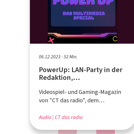
06.12.2023 - 52 Min.
PowerUp: LAN-Party in der
Redaktion,
Bewegungsspiel "Just
Videospiel- und Gaming-Magazin
Dance", GTA und "Fortnite"
von "CT das radio", dem
Campusradio an der Ruhr-
Universität Bochum
Audio
CT das radio