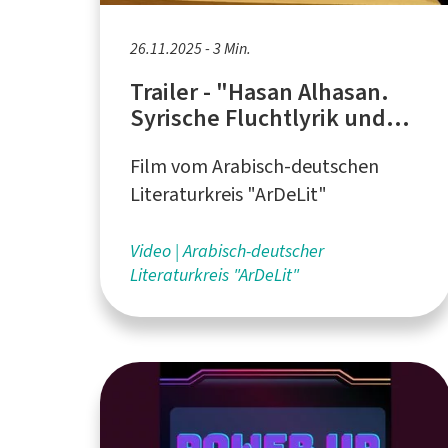
26.11.2025 - 3 Min.
Trailer - "Hasan Alhasan.
Syrische Fluchtlyrik und
ihre Klangmembrane -
Film vom Arabisch-deutschen
Übersetzung und
Rezitation."
Literaturkreis "ArDeLit"
Video
Arabisch-deutscher
Literaturkreis "ArDeLit"