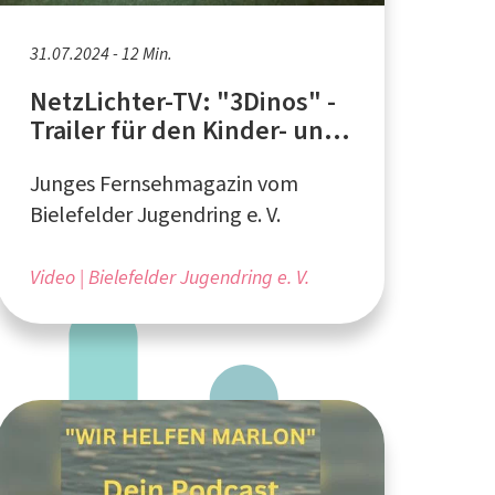
31.07.2024 - 12 Min.
NetzLichter-TV: "3Dinos" -
Trailer für den Kinder- und
Jugendfilmwettbewerb
Junges Fernsehmagazin vom
2024
Bielefelder Jugendring e. V.
Video
Bielefelder Jugendring e. V.