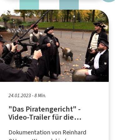
24.01.2023 - 8 Min.
"Das Piratengericht" -
Video-Trailer für die
Crossover-Folk-Band
Dokumentation von Reinhard
"punch'n'judy"