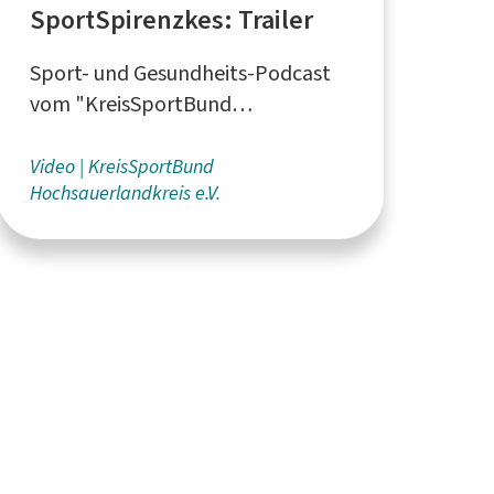
SportSpirenzkes: Trailer
Sport- und Gesundheits-Podcast
vom "KreisSportBund
Hochsauerlandkreis e.V." in
Bestwig
Video
KreisSportBund
Hochsauerlandkreis e.V.