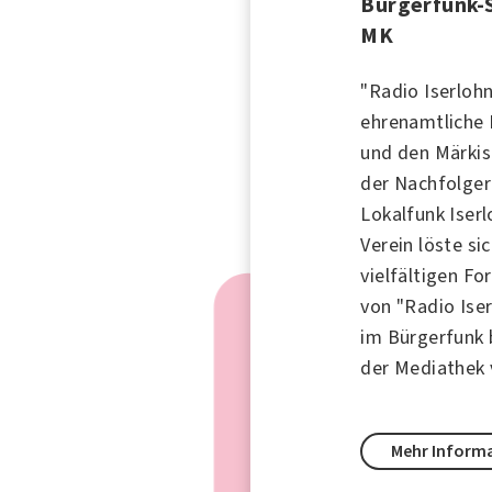
Bürgerfunk-
MK
"Radio Iserlohn
ehrenamtliche
und den Märkisc
der Nachfolge
Lokalfunk Iserl
Verein löste si
vielfältigen F
von "Radio Iser
im Bürgerfunk 
der Mediathek
Mehr Inform