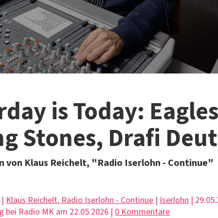
rday is Today: Eagles
ng Stones, Drafi Deu
 von Klaus Reichelt, "Radio Iserlohn - Continue"
 |
Klaus Reichelt, Radio Iserlohn - Continue
|
Iserlohn
| 29.05.
g bei Radio MK am 22.05.2026 |
0 Kommentare