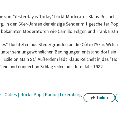
be von "Yesterday is Today" blickt Moderator Klaus Reichelt 
. In den 60er-Jahren der einzige Sender mit gescheiter
Po
 bekannten Moderatoren wie Camillo Felgen und Frank Elstn
nes" flüchteten aus Steuergründen an die Côte d’Azur. Welch 
 unter sehr ungewöhnlichen Bedingungen entstand dort ein 
"Exile on Main St." Außerdem lädt Klaus Reichelt in das "Hot
" ein und erinnert an Schlagzeilen aus dem Jahr 1982.
e
|
Oldies
|
Rock
|
Pop
|
Radio
|
Luxemburg
Teilen