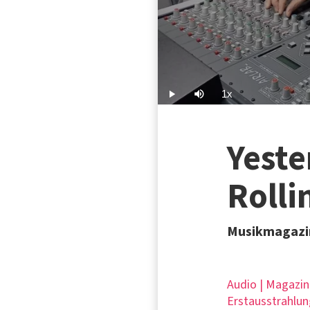
1x
Play
Mute
Playback
Rate
Yeste
Rolli
Musikmagazin
Audio | Magazin
Erstausstrahlun