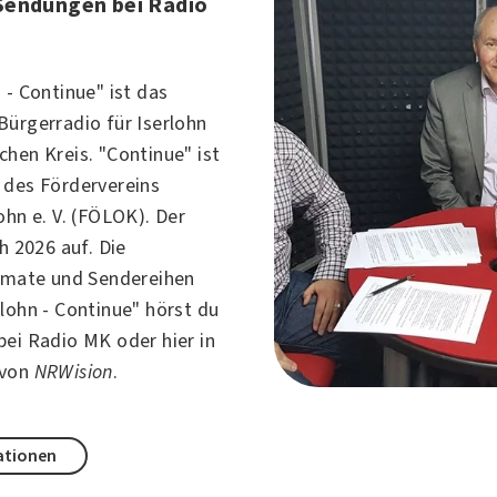
Sendungen bei Radio
 - Continue" ist das
Bürgerradio für
Iserlohn
hen Kreis. "Continue" ist
r des
Fördervereins
ohn e. V.
(FÖLOK). Der
ch 2026 auf. Die
ormate und Sendereihen
lohn - Continue" hörst du
bei
Radio MK
oder hier in
 von
NRWision
.
ationen