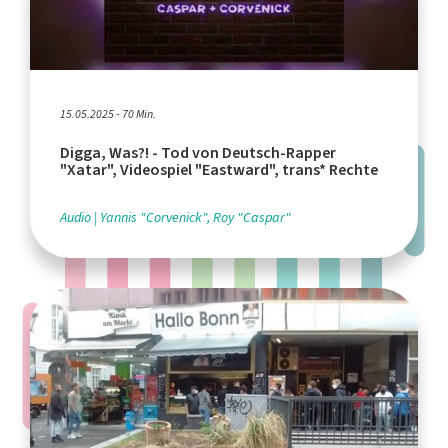
15.05.2025 - 70 Min.
Digga, Was?! - Tod von Deutsch-Rapper
"Xatar", Videospiel "Eastward", trans* Rechte
Audio
Yannis "Corvenick", Roy "Caspar"