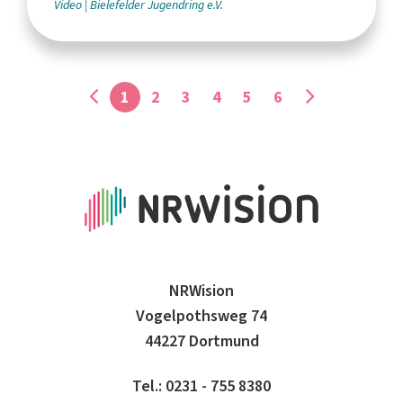
Video
Bielefelder Jugendring e.V.
1
2
3
4
5
6
NRWision
Vogelpothsweg 74
44227 Dortmund
Tel.: 0231 - 755 8380