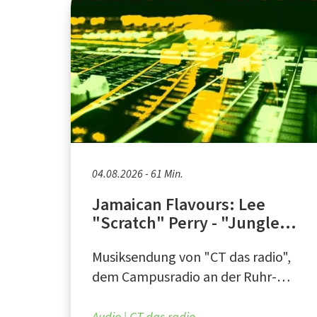
04.08.2026 - 61 Min.
Jamaican Flavours: Lee
"Scratch" Perry - "Jungle
Lion" (Teil 1)
Musiksendung von "CT das radio",
dem Campusradio an der Ruhr-
Universität Bochum
Audio
CT das radio