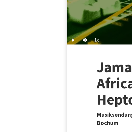
1x
Play
Mute
Playback
Rate
Jamai
Afric
Hept
Musiksendung
Bochum