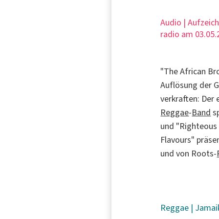
Audio | Aufzeic
radio am 03.05.
"The African Br
Auflösung der 
verkraften: Der
Reggae
-
Band
sp
und "Righteous 
Flavours" präse
und von Roots-
Reggae
|
Jamai