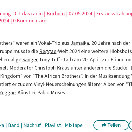
hnung | CT das radio |
Bochum
| 07.05.2024 | Erstausstrahlun
2024 |
0 Kommentare
others" waren ein Vokal-Trio aus
Jamaika
. 20 Jahre nach der
Gruppe musste die
Reggae
-Welt 2024 eine weitere Hiobsbots
 ehemalige
Sänger
Tony Tuff starb am 20. April. Zur Erinnerun
ielt Moderator Christoph Kraus unter anderem die Stücke "
Kingdom" von "The African Brothers". In der Musiksendung
ntiert er zudem Vinyl-Neuerscheinungen älterer Alben von "
Reggae
-Künstler Pablo Moses.
ka
|
Band
|
Nachruf
|
Playlist
|
Mixtape
Teilen