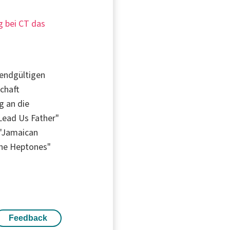
g bei CT das
 endgültigen
chaft
g an die
Lead Us Father"
 "Jamaican
The Heptones"
Feedback