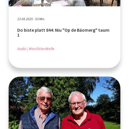
13.08.2025 - 53 Min.
Do biste platt 844: Niu "Op de Bäomerg" taum
1
Audio
WestfalenWelle