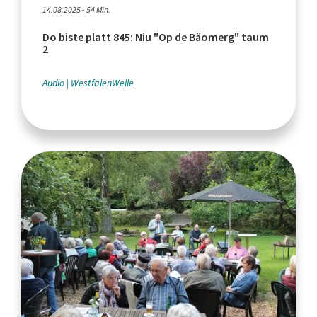
14.08.2025 - 54 Min.
Do biste platt 845: Niu "Op de Bäomerg" taum
2
Audio
WestfalenWelle