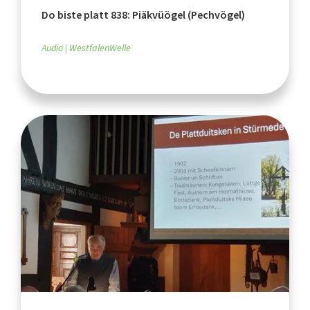
Do biste platt 838: Piäkvüögel (Pechvögel)
Audio
WestfalenWelle