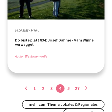
04.06.2025 - 54 Min.
Do biste platt 834: Josef Dahme - Vam Winne
verwägget
Audio
WestfalenWelle
1
2
3
4
5
27
mehr zum Thema Lokales & Regionales