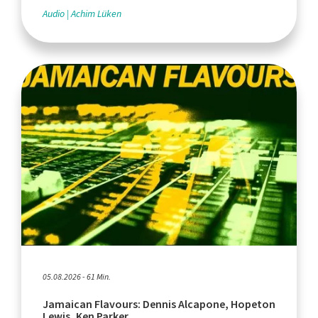
Audio
Achim Lüken
05.08.2026 - 61 Min.
Jamaican Flavours: Dennis Alcapone, Hopeton
Lewis, Ken Parker