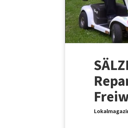
SÄLZE
Repar
Freiw
Lokalmagazin