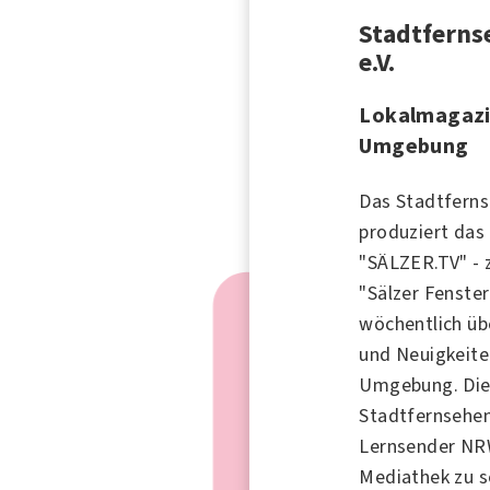
Stadtferns
e.V.
Lokalmagazi
Umgebung
Das Stadtferns
produziert das
"SÄLZER.TV" -
"Sälzer Fenster
wöchentlich ü
und Neuigkeite
Umgebung. Di
Stadtfernsehen
Lernsender NRW
Mediathek zu s