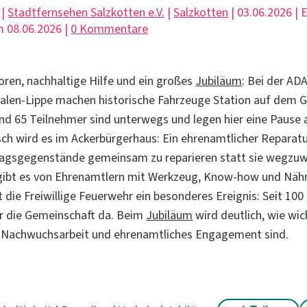
 |
Stadtfernsehen Salzkotten e.V.
|
Salzkotten
| 03.06.2026 | 
 08.06.2026 |
0 Kommentare
en, nachhaltige Hilfe und ein großes
Jubiläum
: Bei der AD
alen-Lippe machen historische Fahrzeuge Station auf dem 
d 65 Teilnehmer sind unterwegs und legen hier eine Pause a
isch wird es im Ackerbürgerhaus: Ein ehrenamtlicher Reparatu
ltagsgegenstände gemeinsam zu reparieren statt sie wegzuw
gibt es von Ehrenamtlern mit Werkzeug, Know-how und Näh
 die Freiwillige Feuerwehr ein besonderes Ereignis: Seit 100
ür die Gemeinschaft da. Beim
Jubiläum
wird deutlich, wie wic
Nachwuchsarbeit und ehrenamtliches Engagement sind.