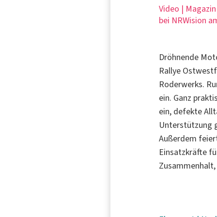
Video | Magazin
bei NRWision am
Dröhnende Motor
Rallye Ostwestf
Roderwerks. Run
ein. Ganz prakt
ein, defekte Al
Unterstützung 
Außerdem feiert
Einsatzkräfte f
Zusammenhalt, 