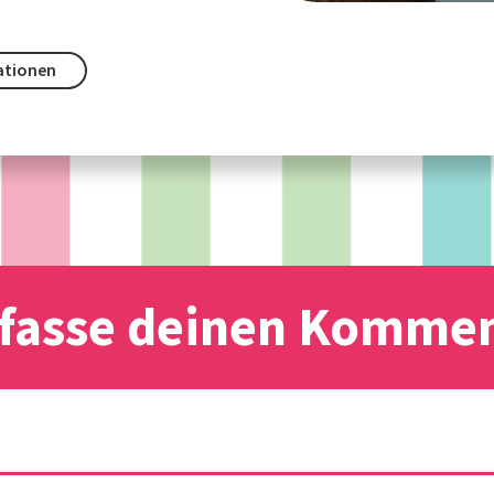
ationen
fasse deinen Komme