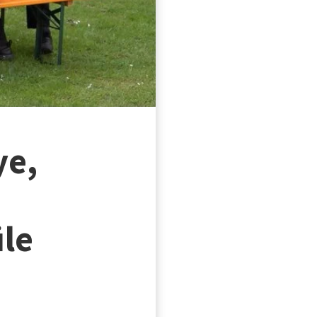
ye,
üle