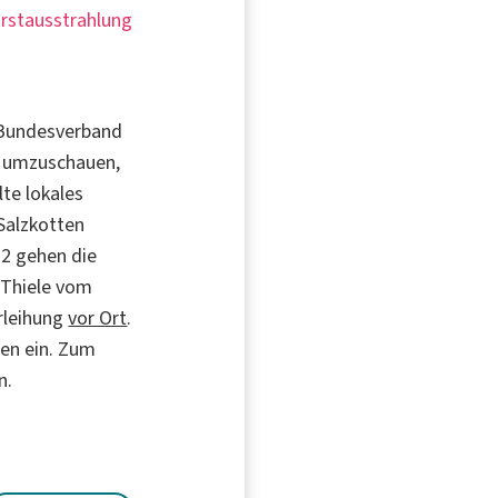
Erstausstrahlung
 "Bundesverband
en umzuschauen,
lte lokales
Salzkotten
2 gehen die
 Thiele vom
rleihung
vor Ort
.
ten ein. Zum
n.