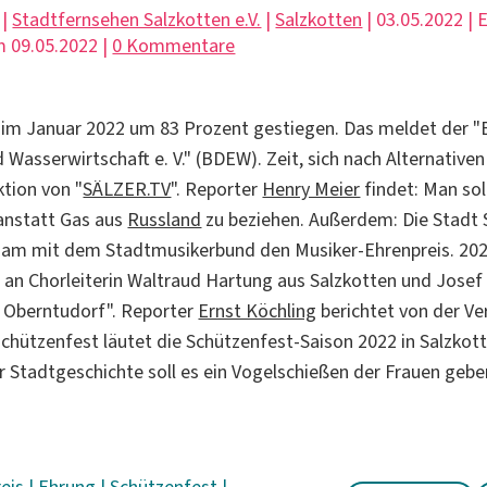
 |
Stadtfernsehen Salzkotten e.V.
|
Salzkotten
| 03.05.2022 | 
 09.05.2022 |
0 Kommentare
t im Januar 2022 um 83 Prozent gestiegen. Das meldet der
d Wasserwirtschaft e. V." (BDEW). Zeit, sich nach Alternativ
ktion von "
SÄLZER.TV
". Reporter
Henry Meier
findet: Man sol
anstatt Gas aus
Russland
zu beziehen. Außerdem: Die Stadt 
sam mit dem Stadtmusikerbund den Musiker-Ehrenpreis. 202
an Chorleiterin Waltraud Hartung aus Salzkotten und Josef
 Oberntudorf". Reporter
Ernst Köchling
berichtet von der Ve
chützenfest läutet die Schützenfest-Saison 2022 in Salzkot
er Stadtgeschichte soll es ein Vogelschießen der Frauen gebe
reis
|
Ehrung
|
Schützenfest
|