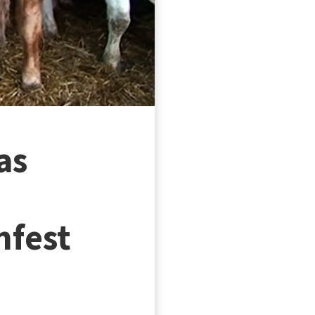
as
nfest