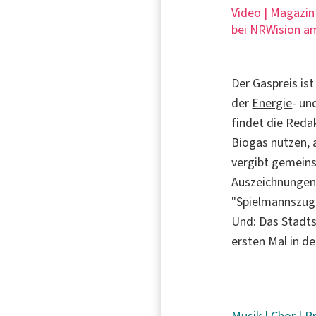
Video | Magazin
bei NRWision am
Der Gaspreis is
der
Energie
- un
findet die Reda
Biogas nutzen, 
vergibt gemein
Auszeichnungen 
"Spielmannszug
Und: Das Stadts
ersten Mal in d
Musik
|
Chor
|
P