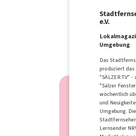
Stadtferns
e.V.
Lokalmagazi
Umgebung
Das Stadtferns
produziert das
"SÄLZER.TV" -
"Sälzer Fenster
wöchentlich ü
und Neuigkeite
Umgebung. Di
Stadtfernsehen
Lernsender NRW