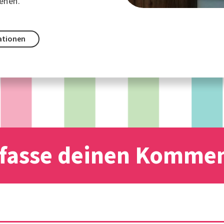
ehen.
ationen
fasse deinen Komme