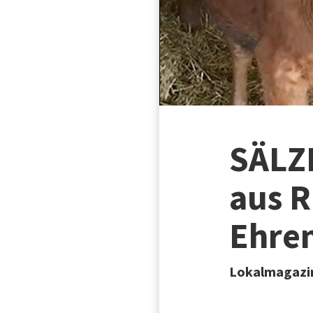
SÄLZE
aus R
Ehren
Lokalmagazin