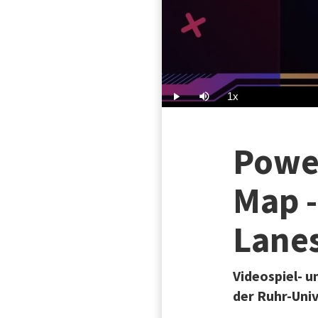
1x
Play
Mute
Playback
Rate
Powe
Map 
Lanes
Videospiel- 
der Ruhr-Uni