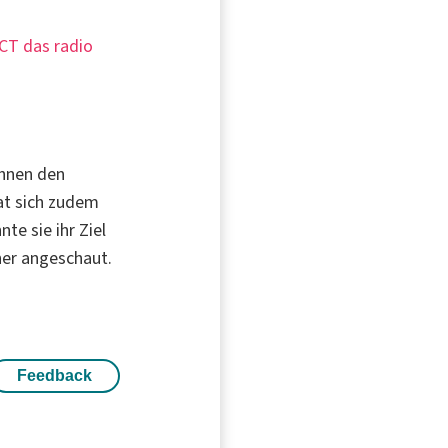
 CT das radio
ihnen den
hat sich zudem
te sie ihr Ziel
her angeschaut.
Feedback