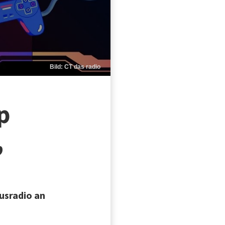
Bild: CT das radio
p
,
usradio an