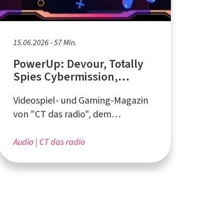
15.06.2026 - 57 Min.
PowerUp: Devour, Totally
Spies Cybermission,
Dorfromantik
Videospiel- und Gaming-Magazin
von "CT das radio", dem
Campusradio an der Ruhr-
Universität Bochum
Audio
CT das radio