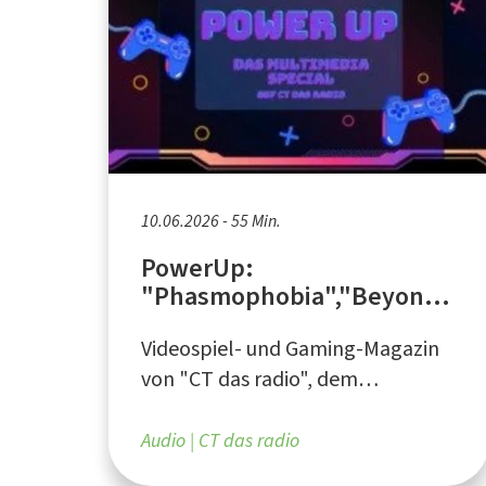
10.06.2026 - 55 Min.
PowerUp:
"Phasmophobia","Beyond
Two Souls", "My Little Pony
Videospiel- und Gaming-Magazin
- A Maretime Bay
Adventure"
von "CT das radio", dem
Campusradio an der Ruhr-
Universität Bochum
Audio
CT das radio