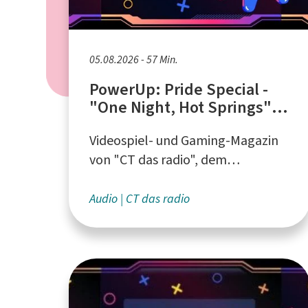
05.08.2026 - 57 Min.
PowerUp: Pride Special -
"One Night, Hot Springs",
"Paralives"
Videospiel- und Gaming-Magazin
von "CT das radio", dem
Campusradio an der Ruhr-
Universität Bochum
Audio
CT das radio