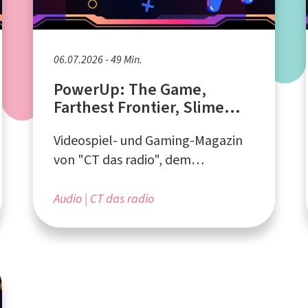
06.07.2026 - 49 Min.
PowerUp: The Game,
Farthest Frontier, Slime
Rancher
Videospiel- und Gaming-Magazin
von "CT das radio", dem
Campusradio an der Ruhr-
Universität Bochum
Audio
CT das radio