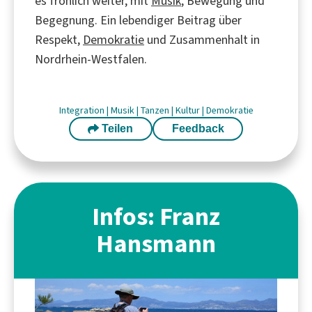
es fröhlich weiter, mit
Musik
, Bewegung und
Begegnung. Ein lebendiger Beitrag über
Respekt,
Demokratie
und Zusammenhalt in
Nordrhein-Westfalen.
Integration
|
Musik
|
Tanzen
|
Kultur
|
Demokratie
Teilen
Feedback
Infos: Franz
Hansmann