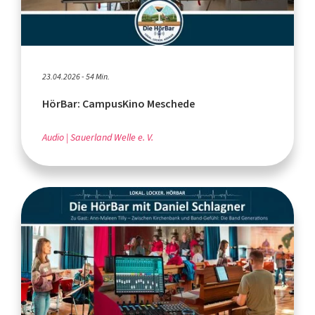
23.04.2026 - 54 Min.
HörBar: CampusKino Meschede
Audio
Sauerland Welle e. V.