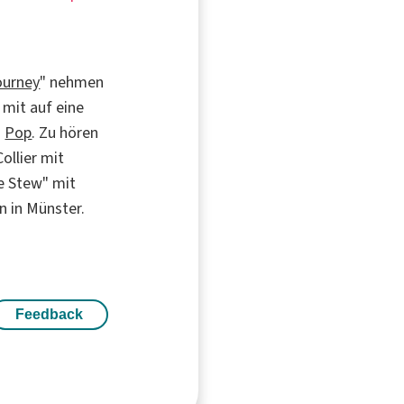
ourney
" nehmen
mit auf eine
d
Pop
. Zu hören
ollier mit
e Stew" mit
 in Münster.
Feedback