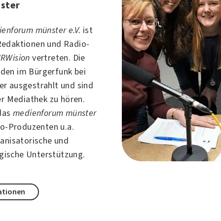
ster
enforum münster e.V.
ist
Redaktionen und Radio-
RWision
vertreten. Die
den im Bürgerfunk bei
er
ausgestrahlt und sind
er Mediathek zu hören.
 das
medienforum münster
o-Produzenten u.a.
ganisatorische und
ische Unterstützung.
ationen