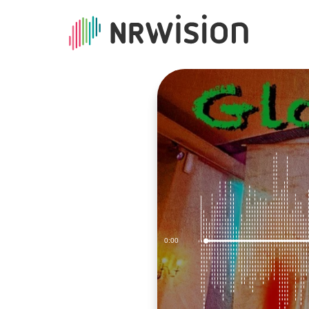
Current
0:00
Loaded
:
0.30%
Time