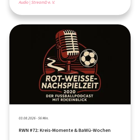
Audio
StreamD e. V.
03.08.2026 - 56 Min.
RWN #72: Kreis-Momente & BaWü-Wochen