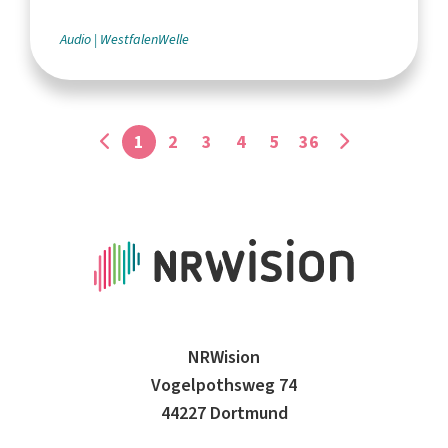
Audio
WestfalenWelle
1
2
3
4
5
36
NRWision
Vogelpothsweg 74
44227 Dortmund